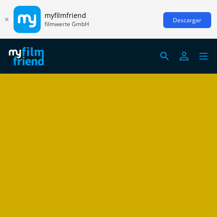
myfilmfriend
Descargar
filmwerte GmbH